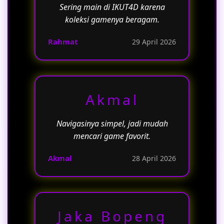
Sering main di IKUT4D karena
koleksi gamenya beragam.
Rahmat
29 April 2026
Akmal
Navigasinya simpel, jadi mudah
mencari game favorit.
Akmal
28 April 2026
Jaka Bopeng