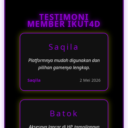
laptop, maupun komputer tanpa
memerlukan pengaturan yang rumit.
TESTIMONI
MEMBER IKUT4D
Saqila
Platformnya mudah digunakan dan
pilihan gamenya lengkap.
Saqila
2 Mei 2026
Batok
Aksesnya lancar di HP, tampilannya