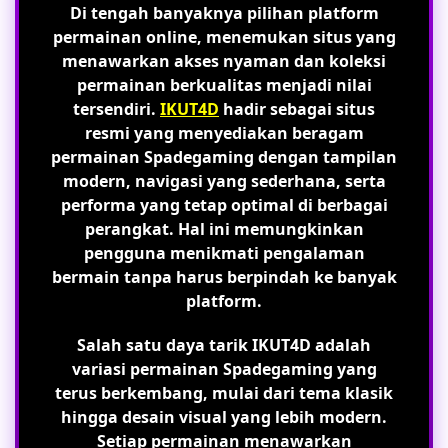
Di tengah banyaknya pilihan platform
permainan online, menemukan situs yang
menawarkan akses nyaman dan koleksi
permainan berkualitas menjadi nilai
tersendiri.
IKUT4D
hadir sebagai situs
resmi yang menyediakan beragam
permainan Spadegaming dengan tampilan
modern, navigasi yang sederhana, serta
performa yang tetap optimal di berbagai
perangkat. Hal ini memungkinkan
pengguna menikmati pengalaman
bermain tanpa harus berpindah ke banyak
platform.
Salah satu daya tarik IKUT4D adalah
variasi permainan Spadegaming yang
terus berkembang, mulai dari tema klasik
hingga desain visual yang lebih modern.
Setiap permainan menawarkan