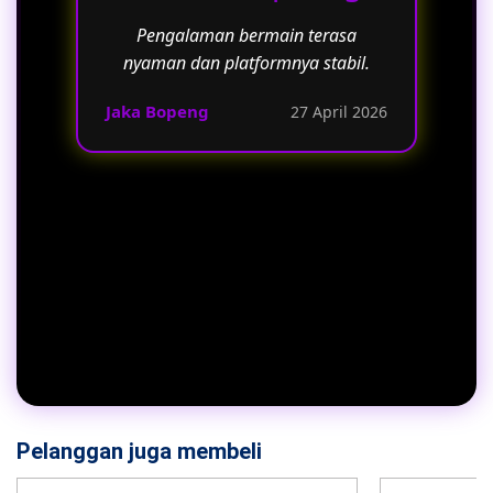
Pengalaman bermain terasa
nyaman dan platformnya stabil.
Jaka Bopeng
27 April 2026
Pelanggan juga membeli