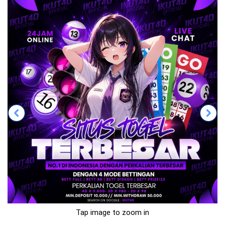
Tap image to zoom in