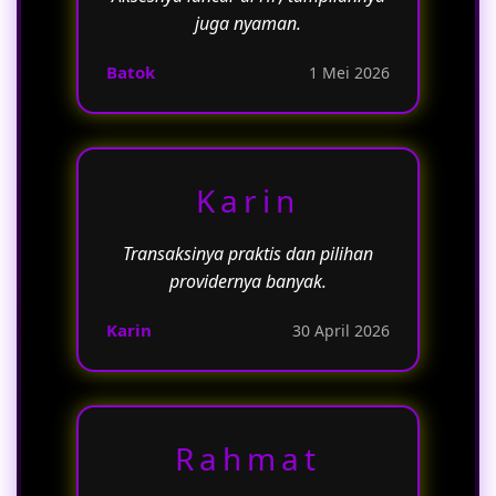
juga nyaman.
Batok
1 Mei 2026
Karin
Transaksinya praktis dan pilihan
providernya banyak.
Karin
30 April 2026
Rahmat