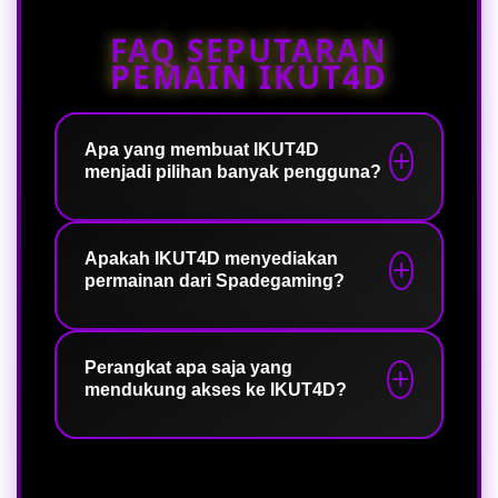
FAQ SEPUTARAN
PEMAIN IKUT4D
Apa yang membuat IKUT4D
menjadi pilihan banyak pengguna?
IKUT4D menawarkan beragam pilihan
permainan dari provider populer
Apakah IKUT4D menyediakan
permainan dari Spadegaming?
dalam satu platform dengan tampilan
yang mudah dipahami, sehingga
pengguna dapat mengakses berbagai
Ya. IKUT4D menyediakan koleksi
fitur secara praktis.
permainan dari Spadegaming beserta
Perangkat apa saja yang
mendukung akses ke IKUT4D?
berbagai provider populer lainnya,
sehingga pengguna memiliki lebih
banyak pilihan sesuai preferensi
IKUT4D dapat digunakan melalui
masing-masing.
smartphone Android, iPhone, tablet,